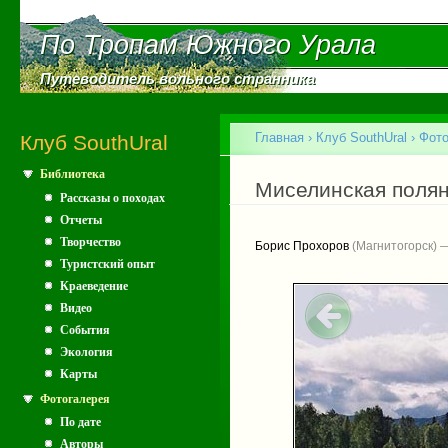
Пе
ос
По Тропам Южного Урала
По Тропам Южного Урала
со
Путеводитель вольного странника
Путеводитель вольного странника
Главное меню
Главная
›
Клуб SouthUral
›
Фото
Клуб SouthUral
Библиотека
Вы здесь
Миселинская поля
Рассказы о походах
Отчеты
Творчество
Борис Прохоров
(Магнитогорск) 
Туристский опыт
Краеведение
Видео
События
Экология
Карты
Фотогалерея
По дате
Авторы