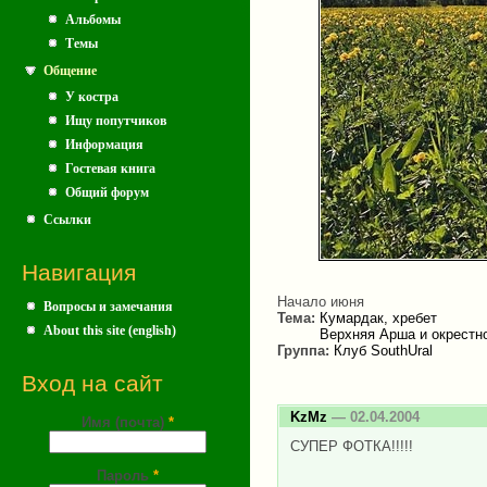
Альбомы
Темы
Общение
У костра
Ищу попутчиков
Информация
Гостевая книга
Общий форум
Ссылки
Навигация
Начало июня
Вопросы и замечания
Тема:
Кумардак, хребет
About this site (english)
Верхняя Арша и окрестно
Группа:
Клуб SouthUral
Вход на сайт
KzMz
— 02.04.2004
Имя (почта)
*
СУПЕР ФОТКА!!!!!
Пароль
*