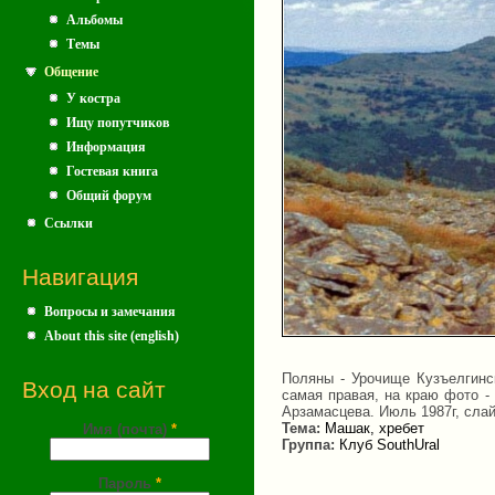
Альбомы
Темы
Общение
У костра
Ищу попутчиков
Информация
Гостевая книга
Общий форум
Ссылки
Навигация
Вопросы и замечания
About this site (english)
Поляны - Урочище Кузъелгинс
Вход на сайт
самая правая, на краю фото - 
Арзамасцева. Июль 1987г, слай
Тема:
Машак, хребет
Имя (почта)
*
Группа:
Клуб SouthUral
Пароль
*