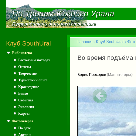
Пе
ос
По Тропам Южного Урала
По Тропам Южного Урала
со
Путеводитель вольного странника
Путеводитель вольного странника
Главное меню
Главная
›
Клуб SouthUral
›
Фото
Клуб SouthUral
Библиотека
Вы здесь
Во время подъёма 
Рассказы о походах
Отчеты
Творчество
Борис Прохоров
(Магнитогорск) 
Туристский опыт
Краеведение
Видео
События
Экология
Карты
Фотогалерея
По дате
Авторы