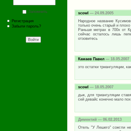
Запомнить
scowl
— 24.09.2005
Регистрация
Народное название Кусимовк
только очень старый и плохо
Забыли пароль?
Раньше метрах в 700х от Кр
сейчас осталось лишь пепе
отзовитесь
Камаев Павел
— 18.05.2007
это остатки триангуляции, как
scowl
— 18.05.2007
дык, для триангуляции ставя
сей девайс конечно мало пох
Диментий
— 06.02.2013
Отель "У Лешего" сожгли не