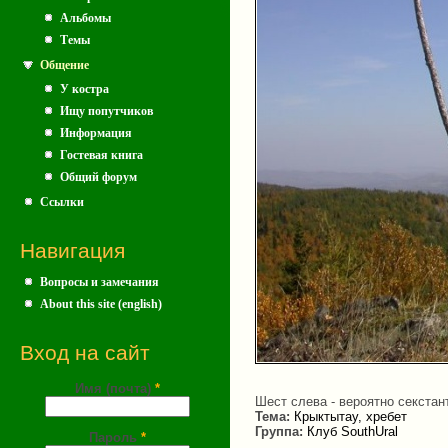
Альбомы
Темы
Общение
У костра
Ищу попутчиков
Информация
Гостевая книга
Общий форум
Ссылки
Навигация
Вопросы и замечания
About this site (english)
Вход на сайт
Имя (почта)
*
Шест слева - вероятно секстан
Тема:
Крыктытау, хребет
Группа:
Клуб SouthUral
Пароль
*