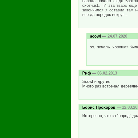
народа начало сюда бракон
охотник)... И эта тварь ещё
закончился я оставил там н
всегда порядок вокруг....
scowl
— 24.07.2020
эх, печаль. хорошая был
Риф
— 06.02.2013
Scowl и другие
Много раз встречал деревянн
Борис Прохоров
— 12.03.20
Интересно, что за "народ" да