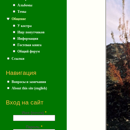
Альбомы
Темы
Общение
У костра
Ищу попутчиков
Информация
Гостевая книга
Общий форум
Ссылки
Навигация
Вопросы и замечания
About this site (english)
Вход на сайт
Имя (почта)
*
Пароль
*