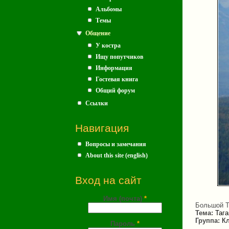
Альбомы
Темы
Общение
У костра
Ищу попутчиков
Информация
Гостевая книга
Общий форум
Ссылки
Навигация
Вопросы и замечания
About this site (english)
Вход на сайт
Имя (почта)
*
Большой Т
Тема:
Тага
Группа:
Кл
Пароль
*