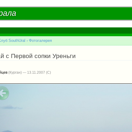
Перейти к
основному
рала
рала
содержанию
Клуб SouthUral
›
Фотогалерея
есь
й с Первой сопки Уреньги
йцев
(Курган) — 13.11.2007