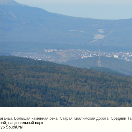
аганай, Большая каменная река, Старая Киалимская дорога, Средний Та
най, национальный парк
уб SouthUral