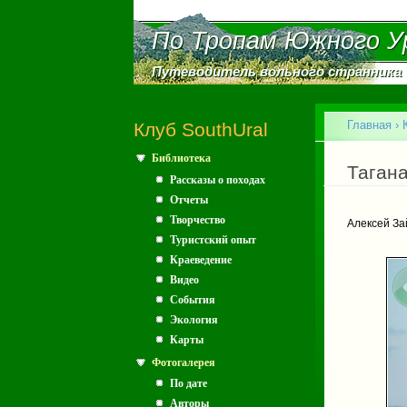
По Тропам Южного У
По Тропам Южного У
Путеводитель вольного странника
Путеводитель вольного странника
Главное меню
Главная
›
Клуб SouthUral
Библиотека
Вы зд
Тагана
Рассказы о походах
Отчеты
Творчество
Алексей За
Туристский опыт
Краеведение
Видео
События
Экология
Карты
Фотогалерея
По дате
Авторы