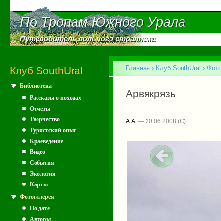
Пе
ос
По Тропам Южного Урала
По Тропам Южного Урала
со
Путеводитель вольного странника
Путеводитель вольного странника
Главное меню
Главная
›
Клуб SouthUral
›
Фото
Клуб SouthUral
Библиотека
Вы здесь
Арвякрязь
Рассказы о походах
Отчеты
Творчество
A.A.
— 20.06.2008
Туристский опыт
Краеведение
Видео
События
Экология
Карты
Фотогалерея
По дате
Авторы