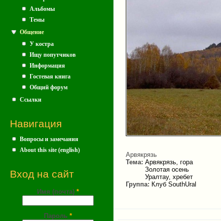
Альбомы
Темы
Общение
У костра
Ищу попутчиков
Информация
Гостевая книга
Общий форум
Ссылки
Навигация
Вопросы и замечания
About this site (english)
Арвякрязь
Тема:
Арвякрязь, гора
Золотая осень
Вход на сайт
Уралтау, хребет
Группа:
Клуб SouthUral
Имя (почта)
*
Пароль
*