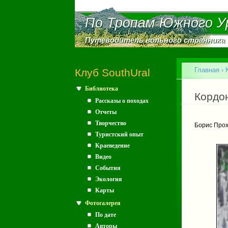
По Тропам Южного У
По Тропам Южного У
Путеводитель вольного странника
Путеводитель вольного странника
Главное меню
Главная
›
Клуб SouthUral
Библиотека
Вы зд
Кордо
Рассказы о походах
Отчеты
Творчество
Борис Про
Туристский опыт
Краеведение
Видео
События
Экология
Карты
Фотогалерея
По дате
Авторы