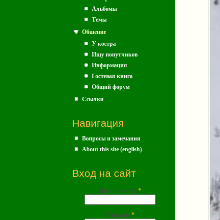
Альбомы
Темы
Общение
У костра
Ищу попутчиков
Информация
Гостевая книга
Общий форум
Ссылки
Навигация
Вопросы и замечания
About this site (english)
Вход на сайт
Имя (почта)
*
Пароль
*