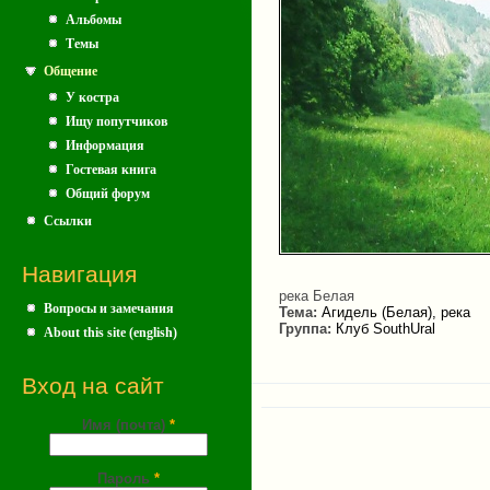
Альбомы
Темы
Общение
У костра
Ищу попутчиков
Информация
Гостевая книга
Общий форум
Ссылки
Навигация
река Белая
Вопросы и замечания
Тема:
Агидель (Белая), река
Группа:
Клуб SouthUral
About this site (english)
Вход на сайт
Имя (почта)
*
Пароль
*