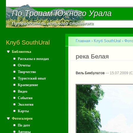
Пе
ос
По Тропам Южного Урала
По Тропам Южного Урала
со
Путеводитель вольного странника
Путеводитель вольного странника
Главное меню
Главная
›
Клуб SouthUral
›
Фото
Клуб SouthUral
Библиотека
Вы здесь
река Белая
Рассказы о походах
Отчеты
Творчество
Виль Бикбулатов
— 15.07.2009
Туристский опыт
Краеведение
Видео
События
Экология
Карты
Фотогалерея
По дате
Авторы