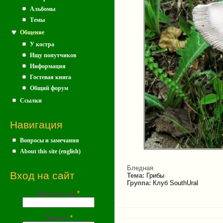
Альбомы
Темы
Общение
У костра
Ищу попутчиков
Информация
Гостевая книга
Общий форум
Ссылки
Навигация
Вопросы и замечания
About this site (english)
Бледная
Вход на сайт
Тема:
Грибы
Группа:
Клуб SouthUral
Имя (почта)
*
Пароль
*