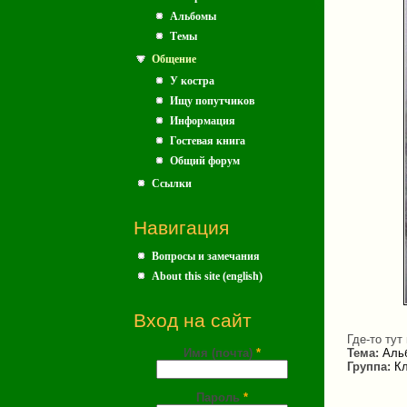
Альбомы
Темы
Общение
У костра
Ищу попутчиков
Информация
Гостевая книга
Общий форум
Ссылки
Навигация
Вопросы и замечания
About this site (english)
Вход на сайт
Где-то тут
Имя (почта)
*
Тема:
Аль
Группа:
Кл
Пароль
*