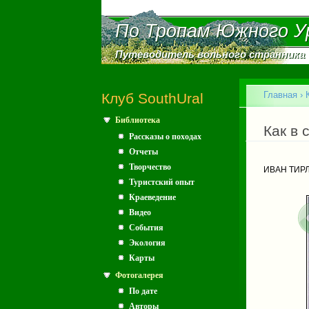
По Тропам Южного У
По Тропам Южного У
Путеводитель вольного странника
Путеводитель вольного странника
Главное меню
Главная
›
Клуб SouthUral
Библиотека
Вы зд
Как в с
Рассказы о походах
Отчеты
Творчество
ИВАН ТИРЛ
Туристский опыт
Краеведение
Видео
События
Экология
Карты
Фотогалерея
По дате
Авторы