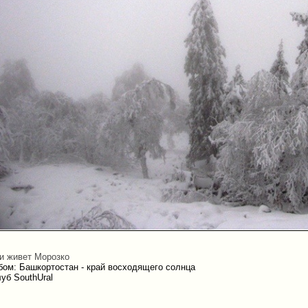
 и живет Морозко
бом: Башкортостан - край восходящего солнца
уб SouthUral