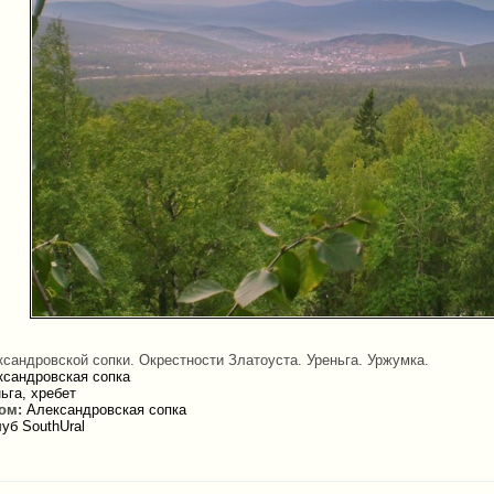
сандровской сопки. Окрестности Златоуста. Уреньга. Уржумка.
ксандровская сопка
ьга, хребет
ом:
Александровская сопка
уб SouthUral