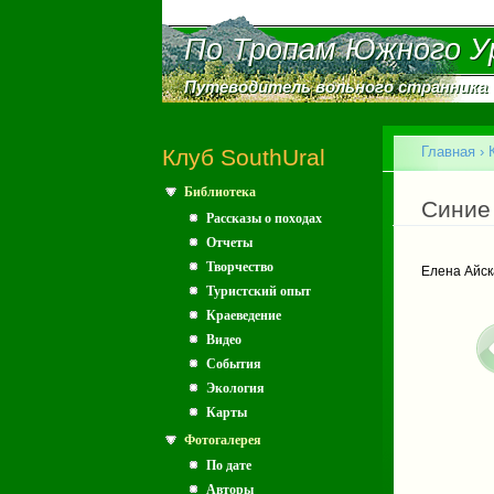
По Тропам Южного У
По Тропам Южного У
Путеводитель вольного странника
Путеводитель вольного странника
Главное меню
Главная
›
Клуб SouthUral
Библиотека
Вы зд
Синие
Рассказы о походах
Отчеты
Творчество
Елена Айск
Туристский опыт
Краеведение
Видео
События
Экология
Карты
Фотогалерея
По дате
Авторы