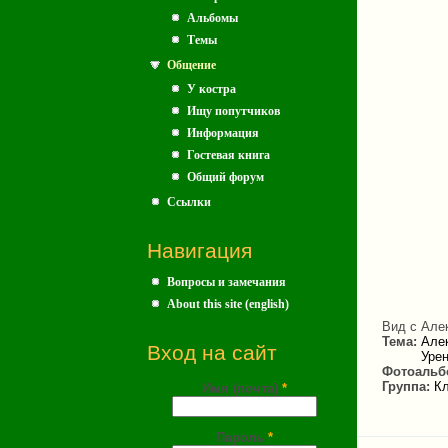
Альбомы
Темы
Общение
У костра
Ищу попутчиков
Информация
Гостевая книга
Общий форум
Ссылки
Навигация
Вопросы и замечания
About this site (english)
Вид с Алек
Тема:
Але
Вход на сайт
Урен
Фотоальб
Группа:
Кл
Имя (почта)
*
Пароль
*