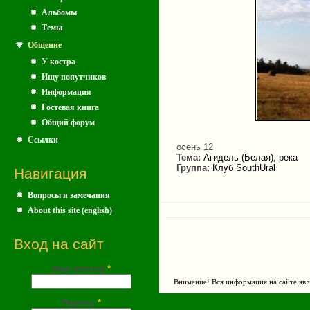
Альбомы
Темы
Общение
У костра
Ищу попутчиков
Информация
Гостевая книга
Общий форум
Ссылки
осень 12
Тема:
Агидель (Белая), река
Группа:
Клуб SouthUral
Навигация
Вопросы и замечания
About this site (english)
Вход на сайт
Имя (почта)
*
Внимание! Вся информация на сайте явл
Пароль
*