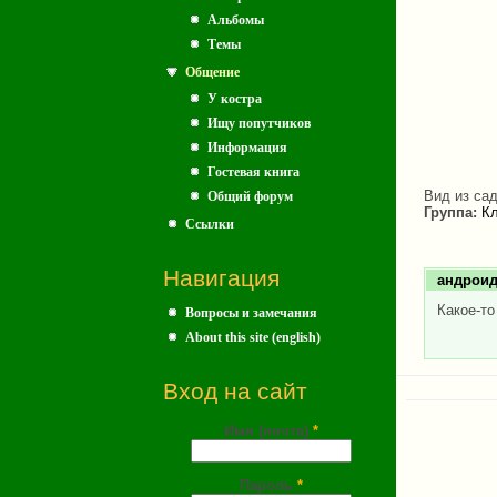
Альбомы
Темы
Общение
У костра
Ищу попутчиков
Информация
Гостевая книга
Вид из сад
Общий форум
Группа:
Кл
Ссылки
Навигация
андрои
Какое-то
Вопросы и замечания
About this site (english)
Вход на сайт
Имя (почта)
*
Пароль
*