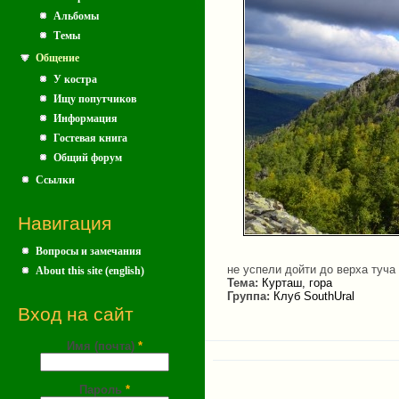
Альбомы
Темы
Общение
У костра
Ищу попутчиков
Информация
Гостевая книга
Общий форум
Ссылки
Навигация
Вопросы и замечания
не успели дойти до верха туч
About this site (english)
Тема:
Курташ, гора
Группа:
Клуб SouthUral
Вход на сайт
Имя (почта)
*
Пароль
*