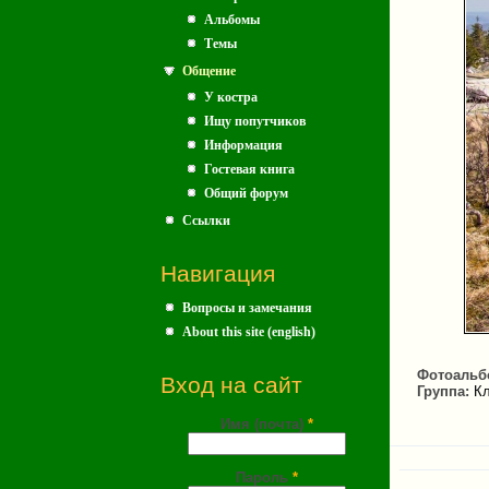
Альбомы
Темы
Общение
У костра
Ищу попутчиков
Информация
Гостевая книга
Общий форум
Ссылки
Навигация
Вопросы и замечания
About this site (english)
Фотоальб
Вход на сайт
Группа:
Кл
Имя (почта)
*
Пароль
*