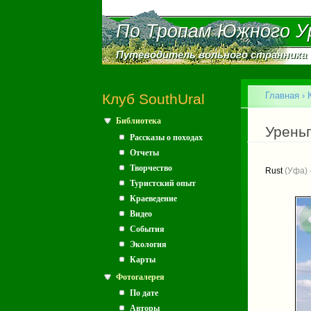
По Тропам Южного У
По Тропам Южного У
Путеводитель вольного странника
Путеводитель вольного странника
Главное меню
Главная
›
Клуб SouthUral
Библиотека
Вы зд
Урень
Рассказы о походах
Отчеты
Творчество
Rust
(Уфа) 
Туристский опыт
Краеведение
Видео
События
Экология
Карты
Фотогалерея
По дате
Авторы