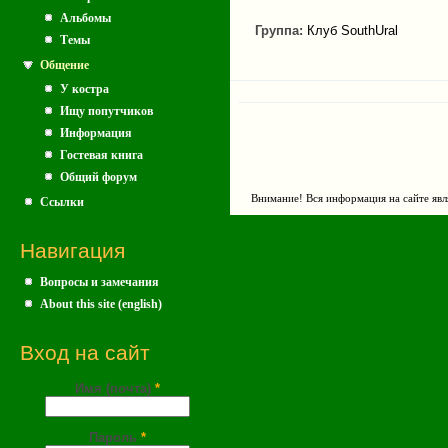
Альбомы
Группа:
Клуб SouthUral
Темы
Общение
У костра
Ищу попутчиков
Информация
Гостевая книга
Общий форум
Внимание! Вся информация на сайте явл
Ссылки
Навигация
Вопросы и замечания
About this site (english)
Вход на сайт
Имя (почта)
*
Пароль
*