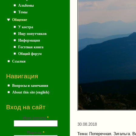
Альбомы
Темы
Общение
У костра
Ищу попутчиков
Информация
Гостевая книга
Общий форум
Ссылки
Навигация
Вопросы и замечания
About this site (english)
Вход на сайт
Имя (почта)
*
30.08.2018
Пароль
*
Тема:
Поперечная. Зигальга. В