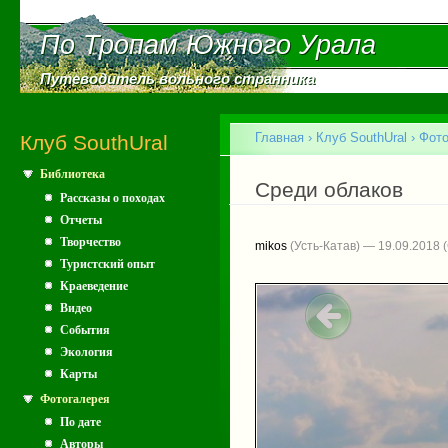
Пе
ос
По Тропам Южного Урала
По Тропам Южного Урала
со
Путеводитель вольного странника
Путеводитель вольного странника
Главное меню
Главная
›
Клуб SouthUral
›
Фото
Клуб SouthUral
Библиотека
Вы здесь
Среди облаков
Рассказы о походах
Отчеты
Творчество
mikos
(Усть-Катав) — 19.09.2018
Туристский опыт
Краеведение
Видео
События
Экология
Карты
Фотогалерея
По дате
Авторы