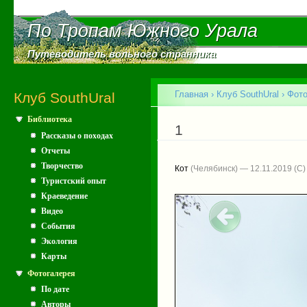
Пе
ос
По Тропам Южного Урала
По Тропам Южного Урала
со
Путеводитель вольного странника
Путеводитель вольного странника
Главное меню
Главная
›
Клуб SouthUral
›
Фото
Клуб SouthUral
Библиотека
Вы здесь
1
Рассказы о походах
Отчеты
Творчество
Кот
(Челябинск) — 12.11.2019
Туристский опыт
Краеведение
Видео
События
Экология
Карты
Фотогалерея
По дате
Авторы