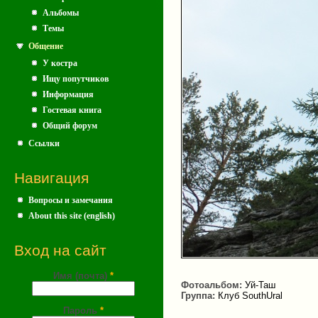
Альбомы
Темы
Общение
У костра
Ищу попутчиков
Информация
Гостевая книга
Общий форум
Ссылки
Навигация
Вопросы и замечания
About this site (english)
Вход на сайт
Имя (почта)
*
Фотоальбом:
Уй-Таш
Группа:
Клуб SouthUral
Пароль
*