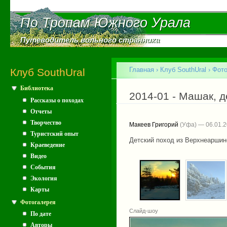
Пе
ос
По Тропам Южного Урала
По Тропам Южного Урала
со
Путеводитель вольного странника
Путеводитель вольного странника
Главное меню
Главная
›
Клуб SouthUral
›
Фот
Клуб SouthUral
Библиотека
Вы здесь
2014-01 - Машак, д
Рассказы о походах
Отчеты
Творчество
Макеев Григорий
(Уфа) — 06.01.
Туристский опыт
Детский поход из Верхнеаршинс
Краеведение
Видео
События
Экология
Карты
Фотогалерея
Слайд-шоу
По дате
Авторы