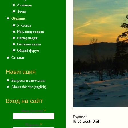
Альбомы
Темы
Общение
У костра
Ищу попутчиков
Информация
Гостевая книга
Общий форум
Ссылки
Навигация
Вопросы и замечания
About this site (english)
Вход на сайт
Имя (почта)
*
Группа:
Клуб SouthUral
Пароль
*