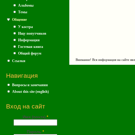
Альбомы
Темы
Общение
У костра
Ищу попутчиков
Информация
Гостевая книга
Общий форум
Внимание! Вся информация на сайте явл
Ссылки
Навигация
Вопросы и замечания
About this site (english)
Вход на сайт
Имя (почта)
*
Пароль
*