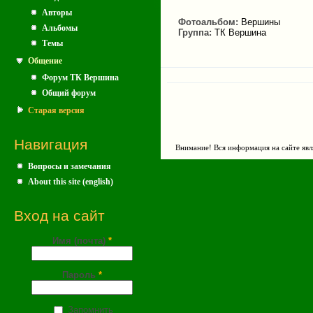
Авторы
Фотоальбом:
Вершины
Альбомы
Группа:
ТК Вершина
Темы
Общение
Форум ТК Вершина
Общий форум
Старая версия
Навигация
Внимание! Вся информация на сайте явл
Вопросы и замечания
About this site (english)
Вход на сайт
Имя (почта)
*
Пароль
*
Запомнить