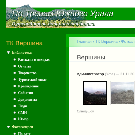
Пе
ос
По Тропам Южного Урала
По Тропам Южного Урала
со
Путеводитель вольного странника
Путеводитель вольного странника
Главное меню
Главная
›
ТК Вершина
›
Фотоал
ТК Вершина
Библиотека
Вы здесь
Вершины
Рассказы о походах
Отчеты
Творчество
Администратор
(Уфа) — 21.11.20
Туристский опыт
Краеведение
События
Документы
Люди
Слайд-шоу
СМИ
Юмор
Фотогалерея
По дате