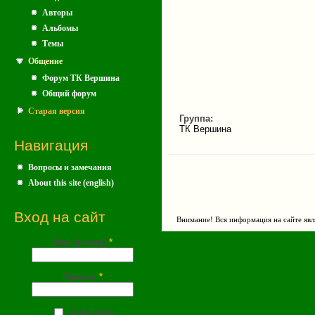
Авторы
Альбомы
Темы
Общение
Форум ТК Вершина
Общий форум
Старая версия
Группа:
ТК Вершина
Навигация
Вопросы и замечания
About this site (english)
Вход на сайт
Внимание! Вся информация на сайте явл
Имя (почта)
*
Пароль
*
Запомнить