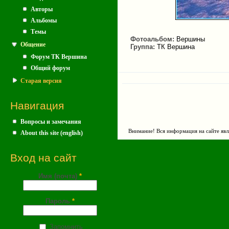
Авторы
Альбомы
Темы
Фотоальбом:
Вершины
Общение
Группа:
ТК Вершина
Форум ТК Вершина
Общий форум
Старая версия
Навигация
Вопросы и замечания
Внимание! Вся информация на сайте явл
About this site (english)
Вход на сайт
Имя (почта)
*
Пароль
*
Запомнить