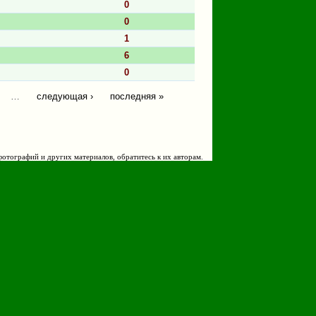
0
0
1
6
0
…
следующая ›
последняя »
фотографий и других материалов, обратитесь к их авторам.