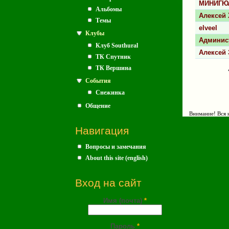
МИНИГЮ
Альбомы
Алексей
Темы
elveel
Клубы
Админис
Клуб Southural
Алексей 
ТК Спутник
ТК Вершина
Стран
События
Снежинка
Общение
Внимание! Вся и
Навигация
Вопросы и замечания
About this site (english)
Вход на сайт
Имя (почта)
*
Пароль
*