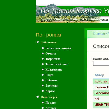
По Тропам Южного У
По Тропам Южного У
Путеводитель вольного странника
Путеводитель вольного странника
Главное меню
Главная
›
По тропам
Библиотека
Вы зд
Главн
Списо
Рассказы о походах
Отчеты
Творчество
Найти авт
Туристский опыт
Краеведение
Видео
Автор
События
Констан
Экология
Камаев 
Карты
Бессоно
Фотогалерея
nt7
По дате
ИВАН ТИ
Авторы