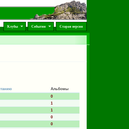
Клубы
События
Старая версия
Альбомы
0
1
1
0
0