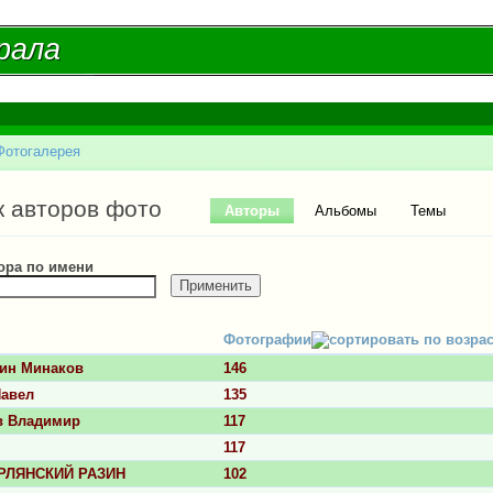
Перейти к
основному
рала
рала
содержанию
Фотогалерея
есь
ые вкладки
к авторов фото
Авторы
(активная вкладка)
Альбомы
Темы
ора по имени
Фотографии
тин Минаков
146
Павел
135
в Владимир
117
117
РЛЯНСКИЙ РАЗИН
102