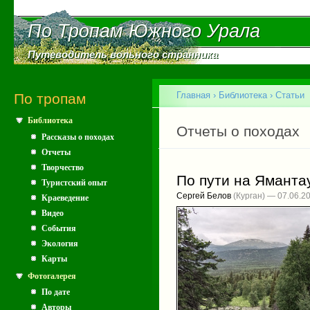
Пе
ос
По Тропам Южного Урала
По Тропам Южного Урала
со
Путеводитель вольного странника
Путеводитель вольного странника
Главное меню
Главная
›
Библиотека
›
Статьи
По тропам
Библиотека
Вы здесь
Главные вкладки
Отчеты о походах
Рассказы о походах
Отчеты
Творчество
По пути на Яманта
Туристский опыт
Сергей Белов
(Курган) — 07.06.2
Краеведение
Видео
События
Экология
Карты
Фотогалерея
По дате
Авторы