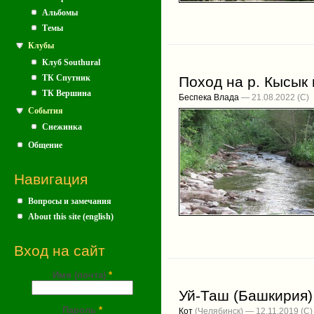
Альбомы
Темы
Клубы
Клуб Southural
ТК Спутник
Поход на р. Кысык
ТК Вершина
Беспека Влада
— 21.08.2022
События
Снежинка
Общение
Навигация
Вопросы и замечания
About this site (english)
Вход на сайт
Имя (почта)
*
Уй-Таш (Башкирия)
Пароль
*
Кот
(Челябинск) — 12.11.2019