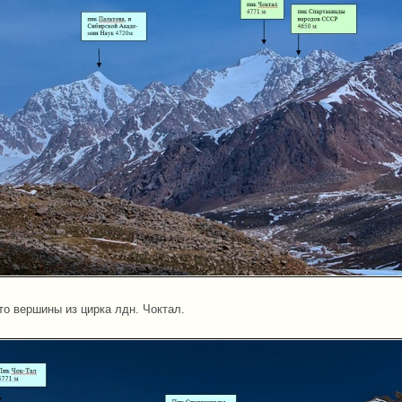
о вершины из цирка лдн. Чоктал.