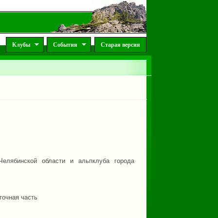
Клубы
События
Старая версия
Челябинской области и альпклуба города
точная часть