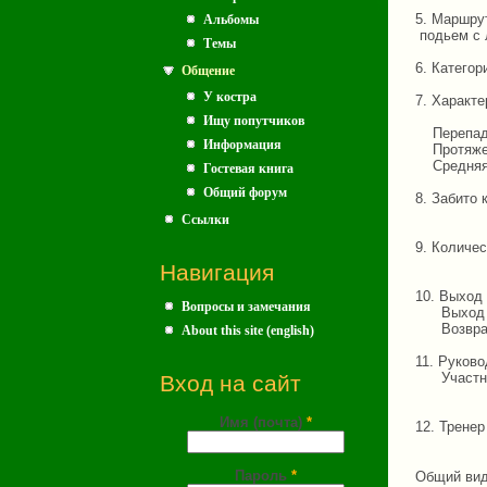
5. Маршру
Альбомы
подьем с 
Темы
6. Катего
Общение
У костра
7. Характ
Ищу попутчиков
Перепад 
Информация
Протяженн
Средняя к
Гостевая книга
Общий форум
8. Забито
Лед
Ссылки
Стаци
9. Количес
ходов
Навигация
10. Выход 
Вопросы и замечания
Выход на 
Возвращен
About this site (english)
11. Руково
Участники
Вход на сайт
Сушкин 
Имя (почта)
*
12. Тренер
Пароль
*
Общий вид