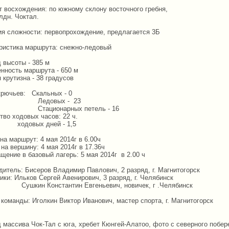
т восхождения: по южному склону восточного гребня,
лдн. Чоктал.
рия сложности: первопрохождение, предлагается 3Б
еристика маршрута: снежно-ледовый
высоты - 385 м
ость маршрута - 650 м
рутизна - 38 градусов
 крючьев: Скальных - 0
овых - 23
онарных петель - 16
тво ходовых часов: 22 ч.
ых дней - 1,5
на маршрут: 4 мая 2014г в 6.00ч
вершину: 4 мая 2014г в 17.36ч
ие в базовый лагерь: 5 мая 2014г в 2.00 ч
дитель: Бисеров Владимир Павлович, 2 разряд, г. Магнитогорск
: Ильков Сергей Авенирович, 3 разряд, г. Челябинск
Константин Евгеньевич, новичек, г .Челябинск
 команды: Иголкин Виктор Иванович, мастер спорта, г. Магнитогорск
 массива Чок-Тал с юга, хребет Кюнгей-Алатоо, фото с северного побер