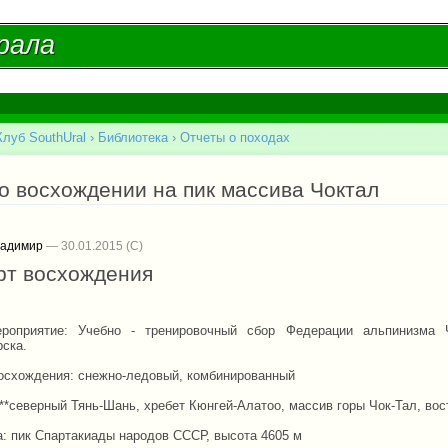
Перейти к
основному
рала
рала
содержанию
Клуб SouthUral
›
Библиотека
›
Отчеты о походах
есь
о восхождении на пик массива Чоктал
ладимир
— 30.01.2015
рт восхождения
ероприятие: Учебно - тренировочный сбор Федерации альпинизма 
рска.
восхождения: снежно-ледовый, комбинированный
***северный Тянь-Шань, хребет Кюнгей-Алатоо, массив горы Чок-Тал, вос
а: пик Спартакиады народов СССР, высота 4605 м