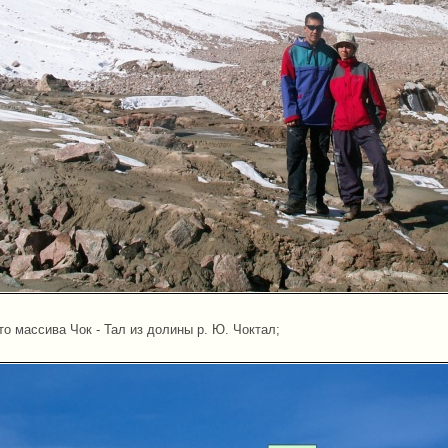
о массива Чок - Тал из долины р. Ю. Чоктал;