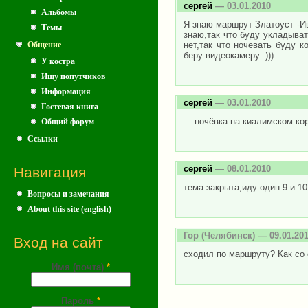
сергей
— 03.01.2010
Альбомы
Я знаю маршрут Златоуст -И
Темы
знаю,так что буду укладыват
нет,так что ночевать буду к
Общение
беру видеокамеру :)))
У костра
Ищу попутчиков
Информация
сергей
— 03.01.2010
Гостевая книга
....ночёвка на киалимском ко
Общий форум
Ссылки
сергей
— 08.01.2010
Навигация
тема закрыта,иду один 9 и 1
Вопросы и замечания
About this site (english)
Гор
(Челябинск) — 09.01.20
Вход на сайт
сходил по маршруту? Как со 
Имя (почта)
*
Пароль
*