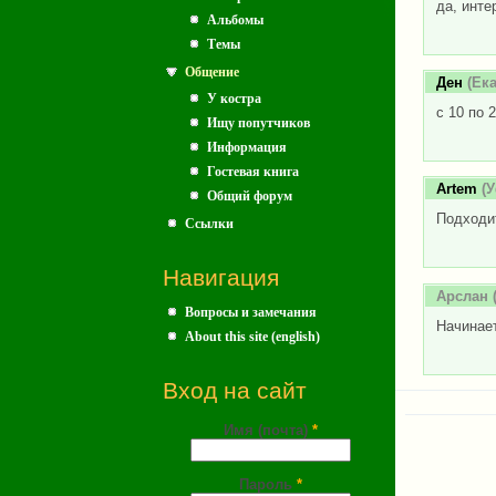
да, инте
Альбомы
Темы
Общение
Ден
(Ека
У костра
c 10 по 
Ищу попутчиков
Информация
Гостевая книга
Artem
(У
Общий форум
Подходит
Ссылки
Навигация
Арслан
(
Вопросы и замечания
Начинает
About this site (english)
Вход на сайт
Имя (почта)
*
Пароль
*