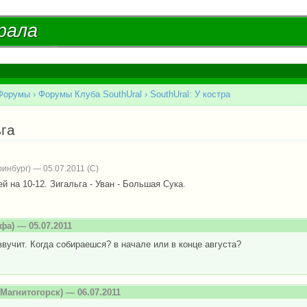
Перейти к
основному
рала
рала
содержанию
Форумы
›
Форумы Клуба SouthUral
›
SouthUral: У костра
есь
га
инбург) — 05.07.2011
ей на 10-12. Зигальга - Уван - Большая Сука.
фа) — 05.07.2011
вучит. Когда собираешся? в начале или в конце августа?
Магнитогорск) — 06.07.2011