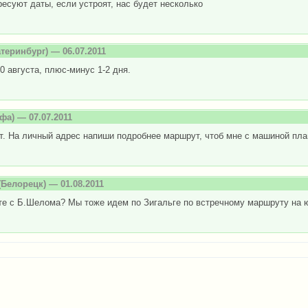
ресуют даты, если устроят, нас будет несколько
теринбург) — 06.07.2011
20 августа, плюс-минус 1-2 дня.
фа) — 07.07.2011
. На личный адрес напиши подробнее маршрут, чтоб мне с машиной план
Белорецк) — 01.08.2011
е с Б.Шелома? Мы тоже идем по Зигальге по встречному маршруту на юг