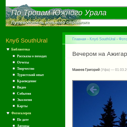
Пе
ос
По Тропам Южного Урала
По Тропам Южного Урала
со
Путеводитель вольного странника
Путеводитель вольного странника
Главное меню
Главная
›
Клуб SouthUral
›
Фото
Клуб SouthUral
Библиотека
Вы здесь
Вечером на Ажига
Рассказы о походах
Отчеты
Творчество
Макеев Григорий
(Уфа) — 01.03.
Туристский опыт
Краеведение
Видео
События
Экология
Карты
Фотогалерея
По дате
Авторы