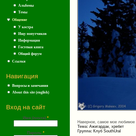
Альбомы
Темы
Общение
У костра
Ищу попутчиков
Информация
Гостевая книга
Общий форум
Ссылки
Навигация
Вопросы и замечания
About this site (english)
Вход на сайт
Имя (почта)
*
Наверное, самое мое любимое м
Тема:
Ажигардак, хребет
Группа:
Клуб SouthUral
Пароль
*