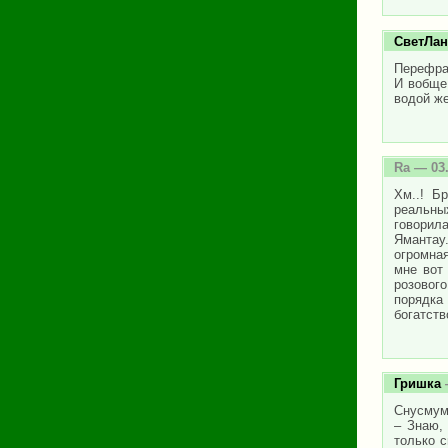
СветЛан
Перефраз
И вобще 
водой ж
Ra
— 03.
Хм..! Б
реальны
говорила
Ямантау
огромная
мне вот
розового
порядка
богатств
Гришка
Снусмумр
– Знаю,
только с