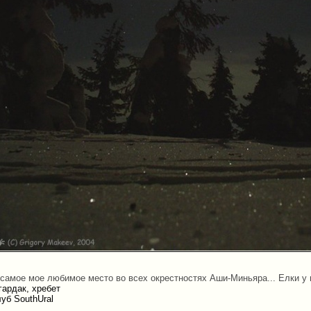
самое мое любимое место во всех окрестностях Аши-Миньяра... Елки у в
ардак, хребет
уб SouthUral