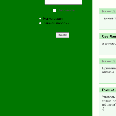
Запомнить
Ra
— 02.
Тайные 
Регистрация
Забыли пароль?
СветЛан
а алмазо
Ra
— 02.
Бриллиа
алмазы..
Гришка
Учитель 
также е
облакам"
:)