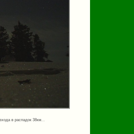
хода в распадок 38км...