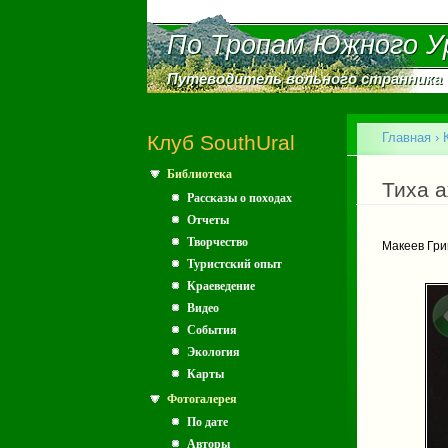
По Тропам Южного У
По Тропам Южного У
Путеводитель вольного странника
Путеводитель вольного странника
Главное меню
Главная
›
Клуб SouthUral
Библиотека
Вы зд
Тиха а
Рассказы о походах
Отчеты
Творчество
Макеев Гри
Туристский опыт
Краеведение
Видео
События
Экология
Карты
Фотогалерея
По дате
Авторы