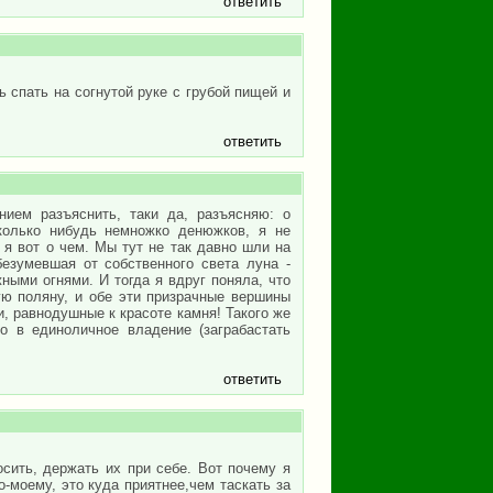
ответить
 спать на согнутой руке с грубой пищей и
ответить
нием разъяснить, таки да, разъясняю: о
колько нибудь немножко денюжков, я не
а я вот о чем. Мы тут не так давно шли на
езумевшая от собственного света луна -
ными огнями. И тогда я вдруг поняла, что
ю поляну, и обе эти призрачные вершины
ди, равнодушные к красоте камня! Такого же
о в единоличное владение (заграбастать
ответить
сить, держать их при себе. Вот почему я
-моему, это куда приятнее,чем таскать за