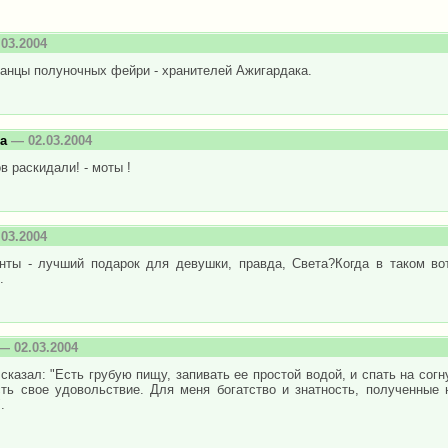
03.2004
танцы полуночных фейри - хранителей Ажигардака.
а
— 02.03.2004
в раскидали! - моты !
03.2004
нты - лучший подарок для девушки, правда, Света?Когда в таком вот
.
— 02.03.2004
сказал: "Есть грубую пищу, запивать ее простой водой, и спать на согн
сть свое удовольствие. Для меня богатство и знатность, полученны
.