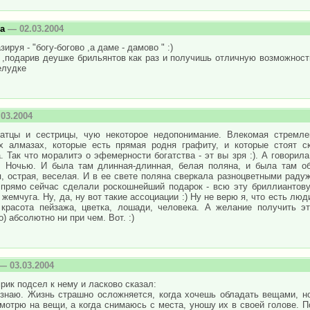
а
— 02.03.2004
ируя - "богу-богово ,а даме - дамово " :)
,подарив деушке брильянтов как раз и получишь отличную возможность
елудке
03.2004
ратцы и сестрицы, чую некоторое недопонимание. Влекомая стремле
х алмазах, которые есть прямая родня графиту, и которые стоят с
. Так что моралитэ о эфемерности богатства - эт вы зря :). А говорил
. Ночью. И была там длинная-длинная, белая поляна, и была там об
, острая, веселая. И в ее свете поляна сверкала разноцветными радуж
 прямо сейчас сделали роскошнейший подарок - всю эту бриллиантову
 жемчуга. Ну, да, ну вот такие ассоциации :) Ну не верю я, что есть лю
 красота пейзажа, цветка, лошади, человека. А желание получить эт
о) абсолютно ни при чем. Вот. :)
— 03.03.2004
ик подсел к нему и ласково сказал:
 знаю. Жизнь страшно осложняется, когда хочешь обладать вещами, но
мотрю на вещи, а когда снимаюсь с места, уношу их в своей голове. По