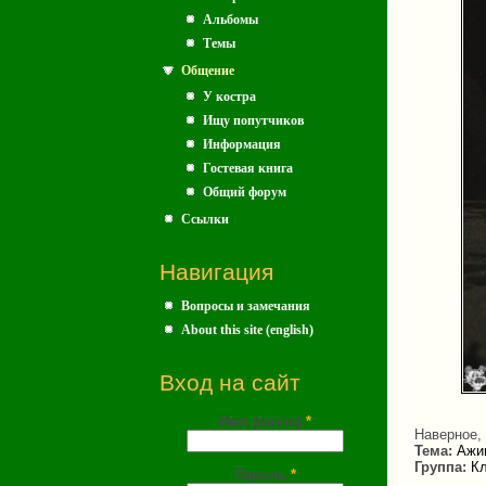
Альбомы
Темы
Общение
У костра
Ищу попутчиков
Информация
Гостевая книга
Общий форум
Ссылки
Навигация
Вопросы и замечания
About this site (english)
Вход на сайт
Имя (почта)
*
Наверное, 
Тема:
Ажиг
Группа:
Кл
Пароль
*