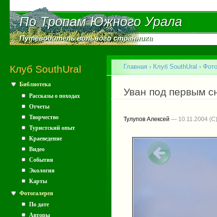
Пе
ос
По Тропам Южного Урала
По Тропам Южного Урала
со
Путеводитель вольного странника
Путеводитель вольного странника
Главное меню
Главная
›
Клуб SouthUral
›
Фото
Клуб SouthUral
Библиотека
Вы здесь
Уван под первым с
Рассказы о походах
Отчеты
Творчество
Тулупов Алексей
— 10.11.2004
Туристский опыт
Краеведение
Видео
События
Экология
Карты
Фотогалерея
По дате
Авторы