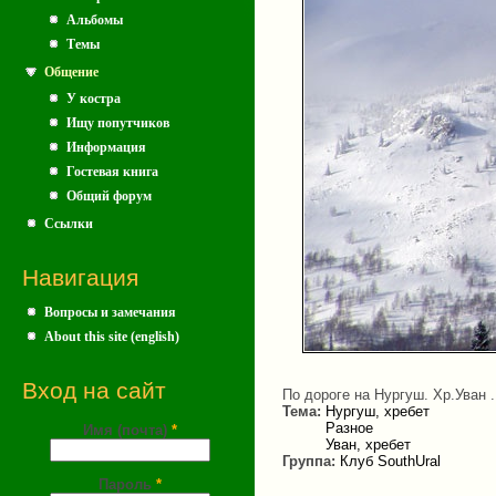
Альбомы
Темы
Общение
У костра
Ищу попутчиков
Информация
Гостевая книга
Общий форум
Ссылки
Навигация
Вопросы и замечания
About this site (english)
Вход на сайт
По дороге на Нургуш. Хр.Уван 
Тема:
Нургуш, хребет
Разное
Имя (почта)
*
Уван, хребет
Группа:
Клуб SouthUral
Пароль
*