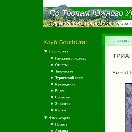
По Тропам Южного У
По Тропам Южного У
Путеводитель вольного странника
Путеводитель вольного странника
Главное меню
Главная
›
Клуб SouthUral
Библиотека
Вы зд
ТРИАН
Рассказы о походах
Отчеты
Творчество
Мак
— 21.1
Туристский опыт
Краеведение
Видео
События
Экология
Карты
Фотогалерея
По дате
Авторы