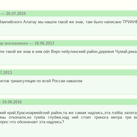
— 26.07.2010
Заилийского Алатау мы нашли такой же знак, там было написано ТРИАН
р москаленко
— 18.06.2013
и такой же знак в кем.обл Верх-чебулинскмй район,деревня Чумай,река
7.2013
нктов триангуляции по всей России навалом
 10.08.2016
кий край,Красноармейский район,та же самая надпись,эта лэйба залита
ины откопали,но тумба глубже,над ней стоит тринога метра три 
прос:что обозначает эта надпись?