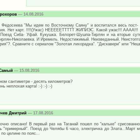
рохоров
— 14.08.2016
е Федосеева "Мы идeм по Восточному Саяну" и воспитался весь пост-
ия. Нет карт. !!!!(Ужас) НЕЕЕЕЕТТТТТ ЖИПИЭС. Какой ужас!!! АААА!!! 
 Поезд Сиба- Уфай. Кукушка. Белорет-Шушпа-Тирлян и на вторые сутк
Тирлян-Николаевка. И Иремель. Недостижимый. Неизведанный. Неистопта
рия"?. Сравните с сериалом "Золотая лихорадка". "Дискавери" или "Неш
 Самый
— 15.08.2016
ном сантиметре - десять километров?
нь неплохая карта! :-) :-) :-)
ачев Дмитрий
— 17.08.2016
очно описано! В первый раз на Таганай пошел по "кальке" срисованно
ь "примерный". Поезд до Челябы 6 часо, электричка до Злата...Март м
 по целине по пояс...