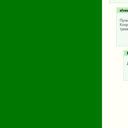
elve
Пунк
Коо
триа