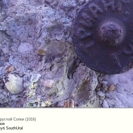
руглой Сопки (1016)
ное
уб SouthUral