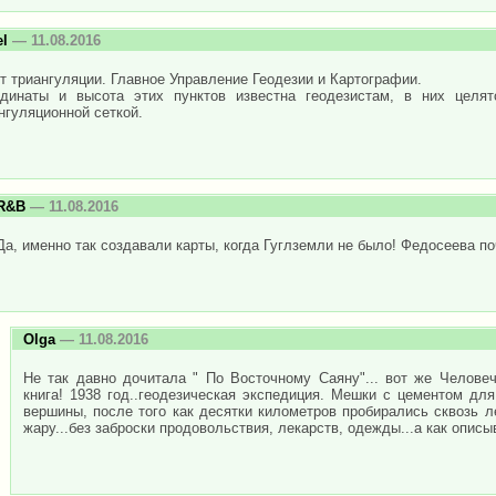
el
— 11.08.2016
т триангуляции. Главное Управление Геодезии и Картографии.
рдинаты и высота этих пунктов известна геодезистам, в них целя
нгуляционной сеткой.
R&B
— 11.08.2016
Да, именно так создавали карты, когда Гуглземли не было! Федосеева по
Olga
— 11.08.2016
Не так давно дочитала " По Восточному Саяну"... вот же Челов
книга! 1938 год..геодезическая экспедиция. Мешки с цементом для
вершины, после того как десятки километров пробирались сквозь л
жару...без заброски продовольствия, лекарств, одежды...а как описы