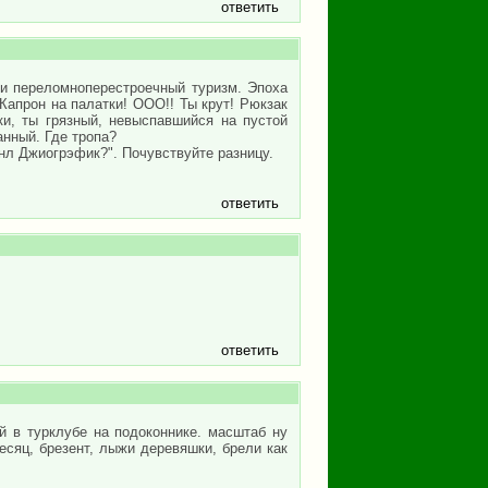
ответить
 и переломноперестроечный туризм. Эпоха
Капрон на палатки! ООО!! Ты крут! Рюкзак
и, ты грязный, невыспавшийся на пустой
нный. Где тропа?
нл Джиогрэфик?". Почувствуйте разницу.
ответить
ответить
й в турклубе на подоконнике. масштаб ну
есяц, брезент, лыжи деревяшки, брели как