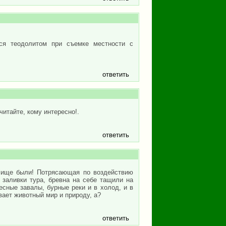
тся теодолитом при съемке местности с
ответить
читайте, кому интересно!.
ответить
ечище были! Потрясающая по воздействию
 заливки тура, бревна на себе тащили на
есные завалы, бурные реки и в холод, и в
вает животный мир и природу, а?
ответить