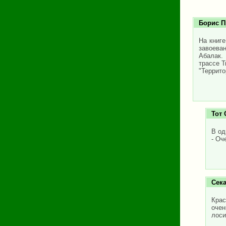
Борис П
На книг
завоеван
Абалак.
трассе 
"Террито
Тот
В од
- Оче
Сек
Крас
очен
лоси