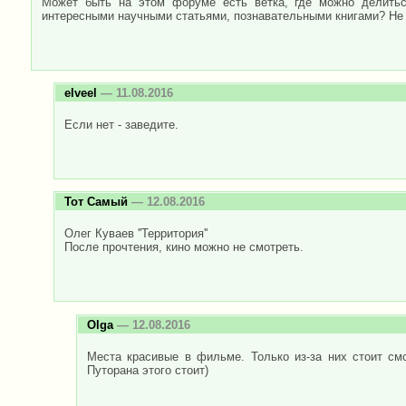
Может быть на этом форуме есть ветка, где можно делить
интересными научными статьями, познавательными книгами? Не х
elveel
— 11.08.2016
Если нет - заведите.
Тот Самый
— 12.08.2016
Олег Куваев ''Территория''
После прочтения, кино можно не смотреть.
Olga
— 12.08.2016
Места красивые в фильме. Только из-за них стоит см
Путорана этого стоит)