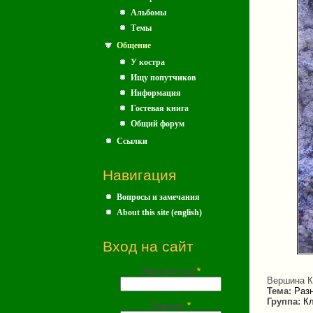
Альбомы
Темы
Общение
У костра
Ищу попутчиков
Информация
Гостевая книга
Общий форум
Ссылки
Навигация
Вопросы и замечания
About this site (english)
Вход на сайт
Имя (почта)
*
Вершина К
Тема:
Раз
Группа:
Кл
Пароль
*