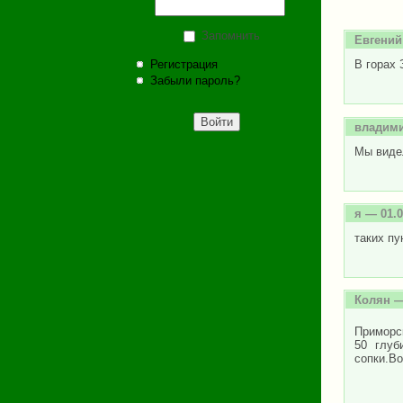
Запомнить
Евгений
Регистрация
В горах 
Забыли пароль?
владими
Мы видел
я
— 01.0
таких пу
Колян
—
Приморс
50 глуб
сопки.Во