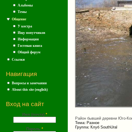
Альбомы
Темы
Общение
У костра
Ищу попутчиков
Информация
Гостевая книга
Общий форум
Ссылки
Навигация
Вопросы и замечания
About this site (english)
Вход на сайт
Имя (почта)
*
Район бывшей деревни Юго-Ко
Тема:
Разное
Группа:
Клуб SouthUral
Пароль
*