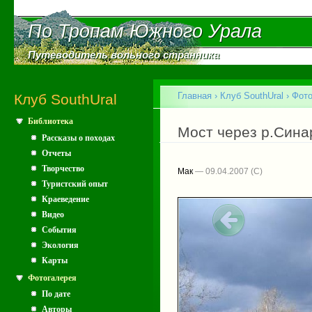
Пе
ос
По Тропам Южного Урала
По Тропам Южного Урала
со
Путеводитель вольного странника
Путеводитель вольного странника
Главное меню
Главная
›
Клуб SouthUral
›
Фото
Клуб SouthUral
Библиотека
Вы здесь
Мост через р.Сина
Рассказы о походах
Отчеты
Творчество
Мак
— 09.04.2007
Туристский опыт
Краеведение
Видео
События
Экология
Карты
Фотогалерея
По дате
Авторы