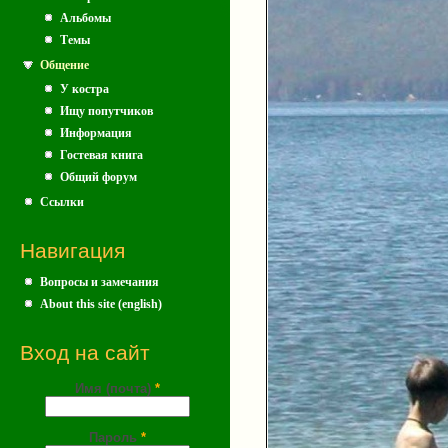
Альбомы
Темы
Общение
У костра
Ищу попутчиков
Информация
Гостевая книга
Общий форум
Ссылки
Навигация
Вопросы и замечания
About this site (english)
Вход на сайт
Имя (почта)
*
Пароль
*