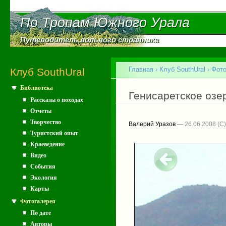
Пе
ос
По Тропам Южного Урала
По Тропам Южного Урала
со
Путеводитель вольного странника
Путеводитель вольного странника
Главное меню
Главная
›
Клуб SouthUral
›
Фото
Клуб SouthUral
Библиотека
Вы здесь
Генисаретское озе
Рассказы о походах
Отчеты
Творчество
Валерий Уразов
— 26.06.2008
Туристский опыт
Краеведение
Видео
События
Экология
Карты
Фотогалерея
По дате
Авторы