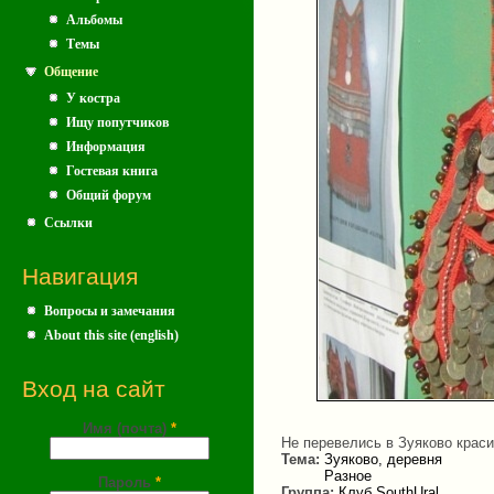
Альбомы
Темы
Общение
У костра
Ищу попутчиков
Информация
Гостевая книга
Общий форум
Ссылки
Навигация
Вопросы и замечания
About this site (english)
Вход на сайт
Имя (почта)
*
Не перевелись в Зуяково крас
Тема:
Зуяково, деревня
Разное
Пароль
*
Группа:
Клуб SouthUral