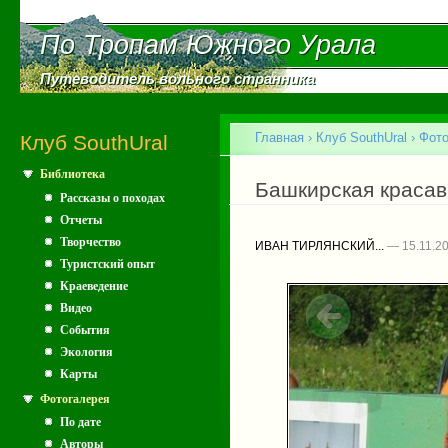
Пе
ос
По Тропам Южного Урала
По Тропам Южного Урала
со
Путеводитель вольного странника
Путеводитель вольного странника
Главное меню
Главная
›
Клуб SouthUral
›
Фото
Клуб SouthUral
Библиотека
Вы здесь
Башкирская краса
Рассказы о походах
Отчеты
Творчество
ИВАН ТИРЛЯНСКИЙ...
— 15.11.2
Туристский опыт
Краеведение
Видео
События
Экология
Карты
Фотогалерея
По дате
Авторы