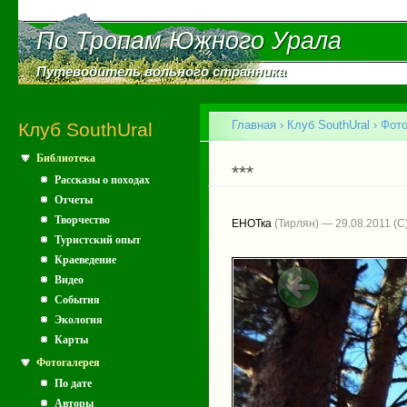
Пе
ос
По Тропам Южного Урала
По Тропам Южного Урала
со
Путеводитель вольного странника
Путеводитель вольного странника
Главное меню
Главная
›
Клуб SouthUral
›
Фото
Клуб SouthUral
Библиотека
Вы здесь
***
Рассказы о походах
Отчеты
Творчество
ЕНОТка
(Тирлян) — 29.08.2011
Туристский опыт
Краеведение
Видео
События
Экология
Карты
Фотогалерея
По дате
Авторы