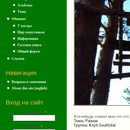
Альбомы
Темы
Общение
У костра
Ищу попутчиков
Информация
Гостевая книга
Общий форум
Ссылки
Навигация
Вопросы и замечания
About this site (english)
Вход на сайт
Имя (почта)
*
Кто-нибудь скажет мне,что это
Тема:
Разное
Группа:
Клуб SouthUral
Пароль
*