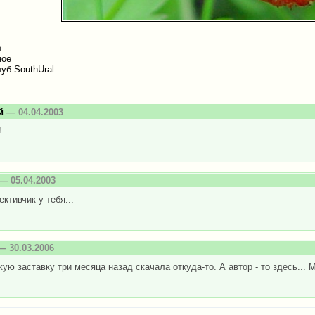
а
ное
уб SouthUral
й
— 04.04.2003
!
— 05.04.2003
ективчик у тебя...
 30.03.2006
кую заставку три месяца назад скачала откуда-то. А автор - то здесь... 