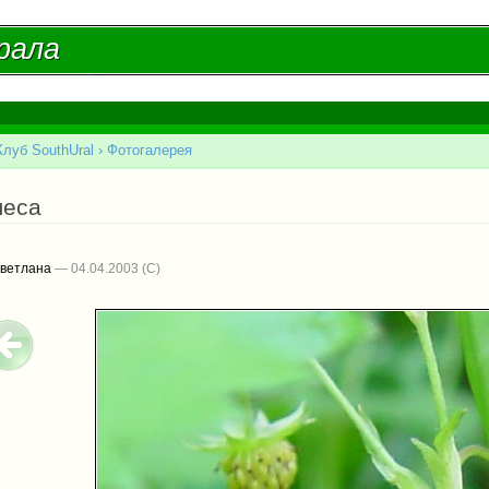
Перейти к
основному
рала
рала
содержанию
Клуб SouthUral
›
Фотогалерея
есь
леса
Светлана
— 04.04.2003