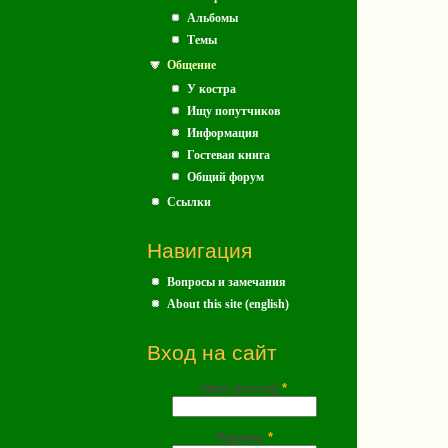
Альбомы
Темы
Общение
У костра
Ищу попутчиков
Информация
Гостевая книга
Общий форум
Ссылки
Навигация
Вопросы и замечания
About this site (english)
Вход на сайт
Имя (почта)
*
Пароль
*