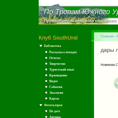
По Тропам Южного У
По Тропам Южного У
Путеводитель вольного странника
Путеводитель вольного странника
Главное меню
Главная
›
Клуб SouthUral
Библиотека
Вы зд
дары 
Рассказы о походах
Отчеты
Творчество
Новикова 
Туристский опыт
Краеведение
Видео
События
Экология
Карты
Фотогалерея
По дате
Авторы