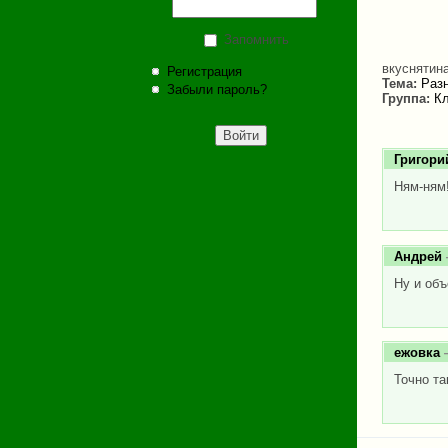
Запомнить
вкуснятин
Регистрация
Тема:
Раз
Забыли пароль?
Группа:
Кл
Григори
Ням-ням
Андрей
Ну и объ
ежовка
—
Точно та