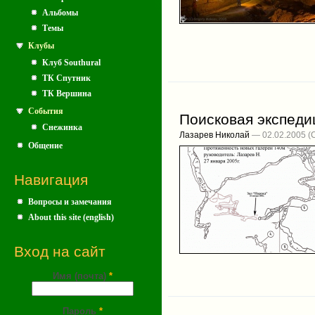
Альбомы
Темы
Клубы
Клуб Southural
ТК Спутник
ТК Вершина
События
Поисковая экспеди
Снежинка
Лазарев Николай
— 02.02.2005
Общение
Навигация
Вопросы и замечания
About this site (english)
Вход на сайт
Имя (почта)
*
Пароль
*