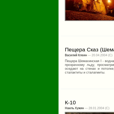
Пещера Сказ (Шема
Василий Клеин
— 20.04.2004
Пещера Шемахинская I - водна
прозрачному льду, просматр
оседают на стенах и потолк
сталактиты и сталагмиты.
К-10
Наиль Хужин
— 28.01.2004