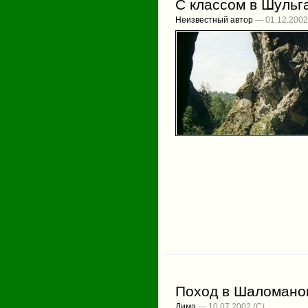
С классом в Шульг
Неизвестный автор
— 01.12.2002
Поход в Шаломано
Дима
— 10.07.2002