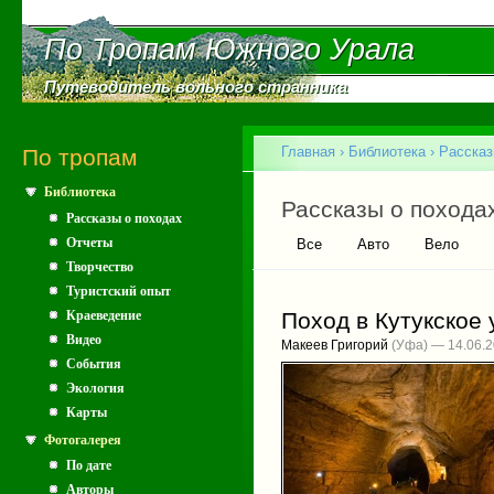
Пе
ос
По Тропам Южного Урала
По Тропам Южного Урала
со
Путеводитель вольного странника
Путеводитель вольного странника
Главное меню
Главная
›
Библиотека
›
Рассказ
По тропам
Библиотека
Вы здесь
Главные вкладки
Рассказы о похода
Рассказы о походах
Отчеты
Все
Авто
Вело
Творчество
Туристский опыт
Краеведение
Поход в Кутукское
Видео
Макеев Григорий
(Уфа) — 14.06.
События
Экология
Карты
Фотогалерея
По дате
Авторы