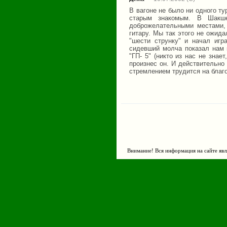
В вагоне не было ни одного ту
старым знакомым. В Шакш
доброжелательными местами,
гитару. Мы так этого не ожид
"шести струнку" и начал игр
сидевший молча показал нам 
"ГП- 5" (никто из нас не знае
произнес он. И действительно
стремлением трудится на благ
Внимание! Вся информация на сайте явл